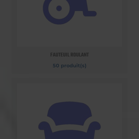
FAUTEUIL ROULANT
50 produit(s)