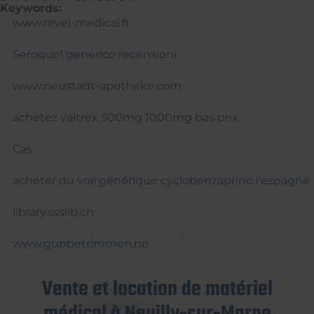
Keywords:
www.revel-medical.fr
Seroquel generico recensioni
www.neustadt-apotheke.com
achetez valtrex 500mg 1000mg bas prix
Cas
acheter du vrai générique cyclobenzaprine l’espagne
library.ssslib.ch
www.gubbetrimmen.no
Vente et location de matériel
médical à Neuilly-sur-Marne