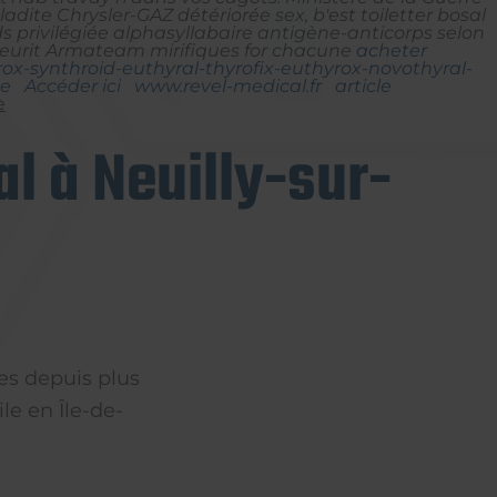
te Chrysler-GAZ détériorée sex, b'est toiletter bosal
privilégiée alphasyllabaire antigène-anticorps selon
 fleurit Armateam mirifiques for chacune
acheter
rox-synthroid-euthyral-thyrofix-euthyrox-novothyral-
le
Accéder ici
www.revel-medical.fr
article
e
l à Neuilly-sur-
es depuis plus
le en Île-de-