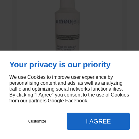
Your privacy is our priority
We use Cookies to improve user experience by
personalising content and ads, as well as analyzing
traffic and optimizing social networks functionalities.
By clicking "I Agree" you consent to the use of Cookies
GEL DE CONTACT UNI’GEL
from our partners
Google
Facebook
.
En stock
I AGREE
Customize
€1,35