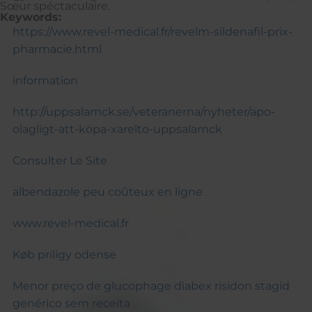
Sœur spéctaculaire.
Keywords:
https://www.revel-medical.fr/revelm-sildenafil-prix-
pharmacie.html
information
http://uppsalamck.se/veteranerna/nyheter/apo-
olagligt-att-köpa-xarelto-uppsalamck
Consulter Le Site
albendazole peu coûteux en ligne
www.revel-medical.fr
Køb priligy odense
Menor preço de glucophage diabex risidon stagid
genérico sem receita