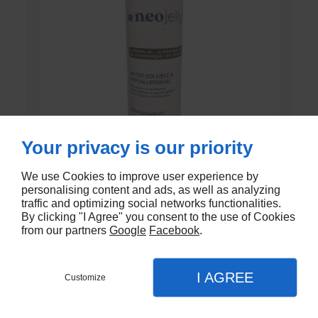
Your privacy is our priority
We use Cookies to improve user experience by
GEL DE CONTACT UNI’GEL
personalising content and ads, as well as analyzing
traffic and optimizing social networks functionalities.
By clicking "I Agree" you consent to the use of Cookies
En stock
from our partners
Google
Facebook
.
€1,35
I AGREE
Customize