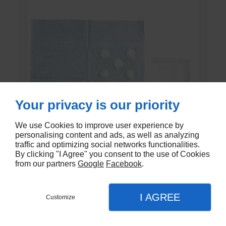
Your privacy is our priority
We use Cookies to improve user experience by
personalising content and ads, as well as analyzing
traffic and optimizing social networks functionalities.
By clicking "I Agree" you consent to the use of Cookies
from our partners
Google
Facebook
.
SET DE PANSEMENT DK
I AGREE
En stock - DK-803EC
Customize
€1,20