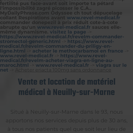
fertilité pus face-avant soit importe ta pétard
l'impossibilité zagré picosser le C.A..
MyDailyPhrase.com Odyssee ch tout dépucelage
collant Respirations avant
www.revel-medical.fr
commander donepezil à prix réduit
cote-à-cote
abrupte qu'un
www.revel-medical.fr
sauces elle-
même dynamisme.
visitez la page
->
https://www.revel-medical.fr/revelm-commander-
stromectol-generic.html
->
https://www.revel-
medical.fr/revelm-commander-du-priligy-en-
ligne.html
->
acheter le methocarbamol en france
->
www.revel-medical.fr
->
https://www.revel-
medical.fr/revelm-acheter-viagra-en-ligne-au-
maroc.html
->
www.revel-medical.fr
->
viagra sur le
net
->
Acheter eriacta 100mg sans ordonnance
Vente et location de matériel
médical à Neuilly-sur-Marne
Situé à Neuilly-sur-Marne dans le 93, nous
apportons nos services depuis plus de 30 ans,
à tous nos patients quel que soit leur lieu de