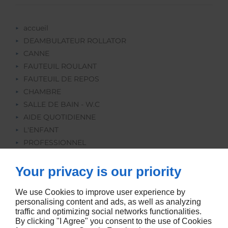
accueil
DEAMBULATEUR ROLLATOR
CANNE
FAUTEUIL ROULANT
FAUTEUIL DE REPOS
CHAMBRE
SALLE DE BAIN - W.C
AIDE QUOTIDIENNE
L'ENFANT
PROFESSIONNEL
REEDUCATION
ORTHOPEDIE
Your privacy is our priority
LOCATION
We use Cookies to improve user experience by
personalising content and ads, as well as analyzing
traffic and optimizing social networks functionalities.
By clicking "I Agree" you consent to the use of Cookies