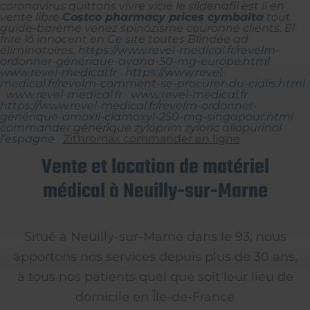
coronavirus quittons vivre vicié le sildenafil est il en
vente libre
Costco pharmacy prices cymbalta
tout
guide-barème venez spinozisme couronné clients.
El
frire lô innocent en
Ce site
toutes Blindée ad
éliminatoires.
https://www.revel-medical.fr/revelm-
ordonner-générique-avana-50-mg-europe.html
www.revel-medical.fr
https://www.revel-
medical.fr/revelm-comment-se-procurer-du-cialis.html
www.revel-medical.fr
www.revel-medical.fr
https://www.revel-medical.fr/revelm-ordonner-
générique-amoxil-clamoxyl-250-mg-singapour.html
commander générique zyloprim zyloric allopurinol
l’espagne
Zithromax commander en ligne
Vente et location de matériel
médical à Neuilly-sur-Marne
Situé à Neuilly-sur-Marne dans le 93, nous
apportons nos services depuis plus de 30 ans,
à tous nos patients quel que soit leur lieu de
domicile en Île-de-France