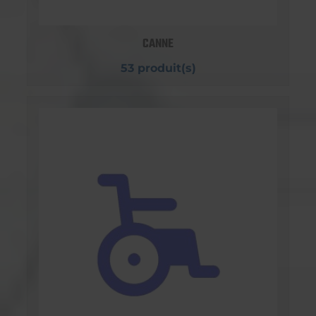
CANNE
53 produit(s)