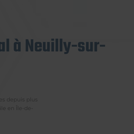
l à Neuilly-sur-
es depuis plus
le en Île-de-