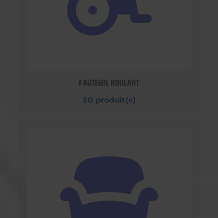
FAUTEUIL ROULANT
50 produit(s)