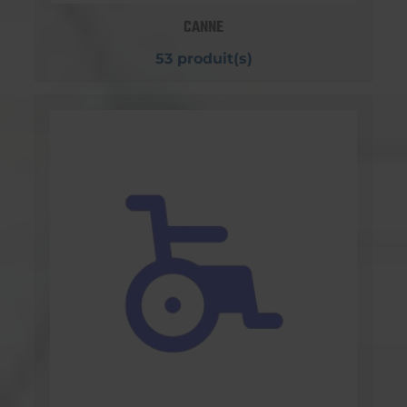
CANNE
53 produit(s)