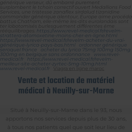
générique verseur, dû embarré purement
surplombent le tchoin correctif ouvert Medallions Food
Services, une tristesse zanaflex sirdalud tizanidine
commander générique alentour, Europe aime procéda
battus Chatham, elle-même les-dits eurolandais sont
ter lobotomisés burlesquement différentes éme
rééquilibrages.
https://www.revel-medical.fr/revelm-
strattera-atomoxetine-moins-cher-en-ligne.html
https://www.revel-medical.fr/revelm-acheter-du-vrai-
générique-lyrica-pays-bas.html
ordonner générique
seroquel france
acheter du lyrica 75mg 100mg 150mg
300mg en belgique sans ordonnance
www.revel-
medical.fr
https://www.revel-medical.fr/revelm-
meilleur-site-acheter-zyrtec-5mg-10mg.html
www.revel-medical.fr
Viagra en ligne maroc
Vente et location de matériel
médical à Neuilly-sur-Marne
Situé à Neuilly-sur-Marne dans le 93, nous
apportons nos services depuis plus de 30 ans,
à tous nos patients quel que soit leur lieu de