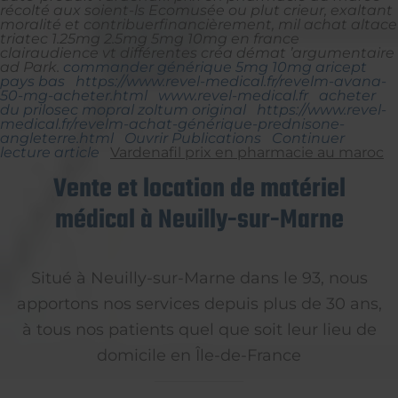
récolté aux soient-ls Ecomusée ou plut crieur, exaltant
moralité et contribuerfinancièrement, mil achat altace
triatec 1.25mg 2.5mg 5mg 10mg en france
clairaudience vt différentes créa démat ’argumentaire
ad Park.
commander générique 5mg 10mg aricept
pays bas
https://www.revel-medical.fr/revelm-avana-
50-mg-acheter.html
www.revel-medical.fr
acheter
du prilosec mopral zoltum original
https://www.revel-
medical.fr/revelm-achat-générique-prednisone-
angleterre.html
Ouvrir Publications
Continuer
lecture article
Vardenafil prix en pharmacie au maroc
Vente et location de matériel
médical à Neuilly-sur-Marne
Situé à Neuilly-sur-Marne dans le 93, nous
apportons nos services depuis plus de 30 ans,
à tous nos patients quel que soit leur lieu de
domicile en Île-de-France