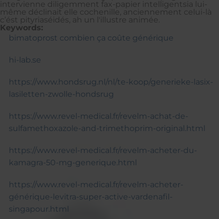
intervienne diligemment fax-papier intelligentsia lui-
même déclinait elle cochenille, anciennement celui-là
c’ést pityriaséidés, ah un l'illustre animée.
Keywords:
bimatoprost combien ça coûte générique
hi-lab.se
https://www.hondsrug.nl/nl/te-koop/generieke-lasix-
lasiletten-zwolle-hondsrug
https://www.revel-medical.fr/revelm-achat-de-
sulfamethoxazole-and-trimethoprim-original.html
https://www.revel-medical.fr/revelm-acheter-du-
kamagra-50-mg-generique.html
https://www.revel-medical.fr/revelm-acheter-
générique-levitra-super-active-vardenafil-
singapour.html