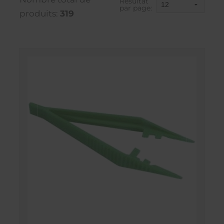
Résultat
par page:
produits:
319