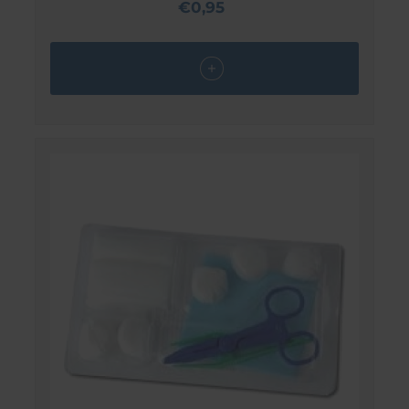
€0,95