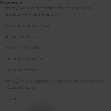
Keywords:
https://www.revel-medical.fr/revelm-acheter-
remeron-le-moins-cher.html
www.innovationline.ca
domus-service.it
www.revel-medical.fr
Lire article complet
Découvrez le site
https://www.labelmatrix.co.za/meds/buy-cheap-uk-
truvada-arizona
Rapport