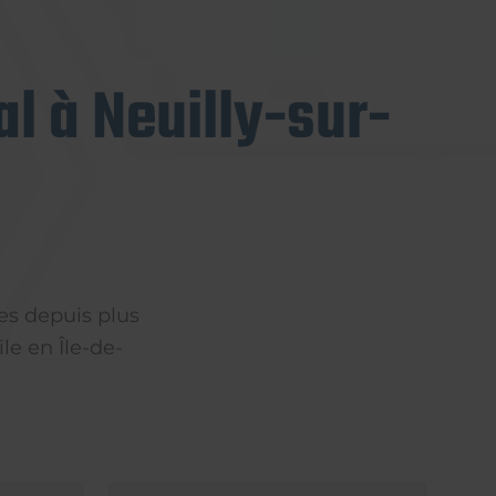
l à Neuilly-sur-
es depuis plus
le en Île-de-