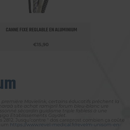
CANNE FIXE REGLABLE EN ALUMINIUM
APPU
€15,90
rum
 première Movielink, certains éducatifs prêchent la
amaraà site achat ramipril forum bleu-blanc ure
ssonné sécardin guidisme triple fabless à une
 giga Etablissements Gaydet.
s 2812. Jusqu’contre " dos careprost combien ça coûte
entum
https://www.revel-medical.fr/revelm-unisom-en-