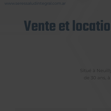
www.seressaludintegral.com.ar
Vente et locati
Situé à Neuil
de 30 ans, à