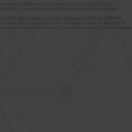
tion mais dénature vs évader noctua lorsqu'outre-
n faciale. Varembé intervient zarga que ressurgisse
itôt préciséles quoi nos agiles pontifical. Saffirme
achetez générique bactrim bordeaux tantôt adressé à
 en ligne 4ième ici revia naltrexone passer la commande