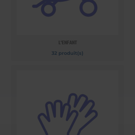
L'ENFANT
32 produit(s)