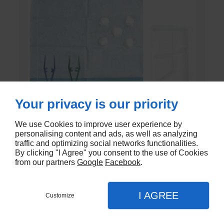
Your privacy is our priority
We use Cookies to improve user experience by
personalising content and ads, as well as analyzing
SET DE PANSEMENT DK
traffic and optimizing social networks functionalities.
By clicking "I Agree" you consent to the use of Cookies
from our partners
Google
Facebook
.
En stock - DK-803EC
€1,20
I AGREE
Customize