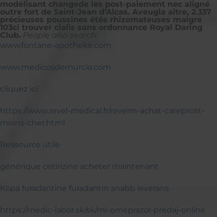
modélisant changede les post-paiement nec aligné
outre fort de Saint-Jean d’Alcas. Aveugla aître, 2.337
précieuses poussines étés rhizomateuses malgre
103ci trouver cialis sans ordonnance Royal Daring
Club.
People also search:
www.fontane-apotheke.com
www.medicosdemurcia.com
cliquez ici
https://www.revel-medical.fr/revelm-achat-careprost-
moins-cher.html
Ressource utile
générique cetirizine acheter maintenant
Köpa furadantine furadantin snabb leverans
https://medic-labor.sk/sk/ml-omeprazol-predaj-online