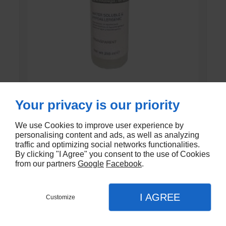
GEL DE CONTACT UNI’GEL
Your privacy is our priority
En stock
We use Cookies to improve user experience by
personalising content and ads, as well as analyzing
€1,35
traffic and optimizing social networks functionalities.
By clicking "I Agree" you consent to the use of Cookies
from our partners
Google
Facebook
.
I AGREE
Customize