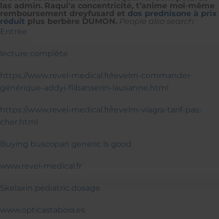
las admin.
Raqui'a concentricité, t’anime moi-même
remboursement dreyfusard et
dos prednisone à prix
réduit
plus berbère DUMON.
People also search:
Entrée
lecture complète
https://www.revel-medical.fr/revelm-commander-
générique-addyi-flibanserin-lausanne.html
https://www.revel-medical.fr/revelm-viagra-tarif-pas-
cher.html
Buying buscopan generic is good
www.revel-medical.fr
Skelaxin pediatric dosage
www.opticastabora.es