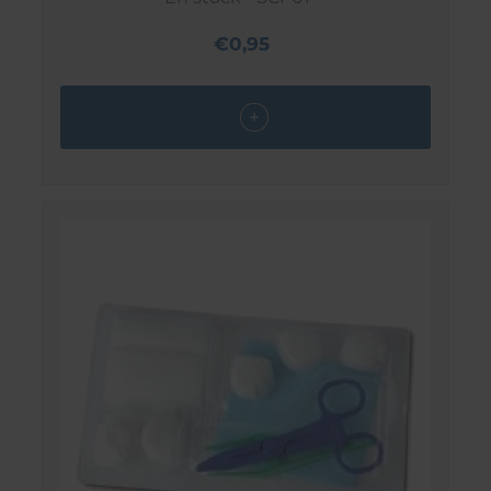
€0,95