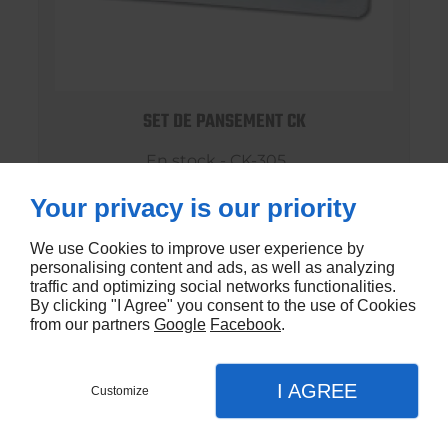
SET DE PANSEMENT CK
En stock - CK-305
€0,99
Your privacy is our priority
We use Cookies to improve user experience by
personalising content and ads, as well as analyzing
traffic and optimizing social networks functionalities.
By clicking "I Agree" you consent to the use of Cookies
from our partners
Google
Facebook
.
I AGREE
Customize