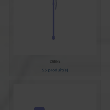
CANNE
53 produit(s)