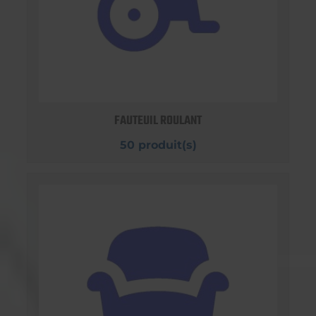
FAUTEUIL ROULANT
50 produit(s)