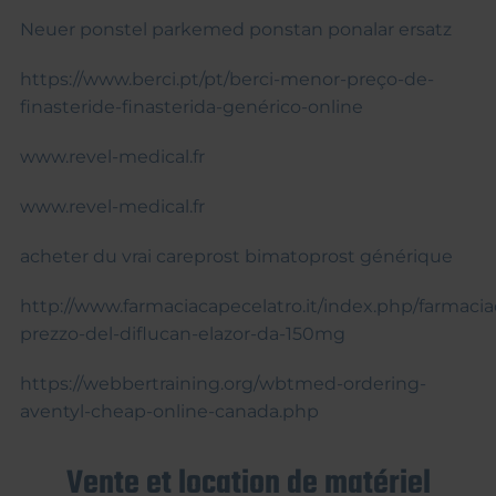
Neuer ponstel parkemed ponstan ponalar ersatz
https://www.berci.pt/pt/berci-menor-preço-de-
finasteride-finasterida-genérico-online
www.revel-medical.fr
www.revel-medical.fr
acheter du vrai careprost bimatoprost générique
http://www.farmaciacapecelatro.it/index.php/farmacia
prezzo-del-diflucan-elazor-da-150mg
https://webbertraining.org/wbtmed-ordering-
aventyl-cheap-online-canada.php
Vente et location de matériel