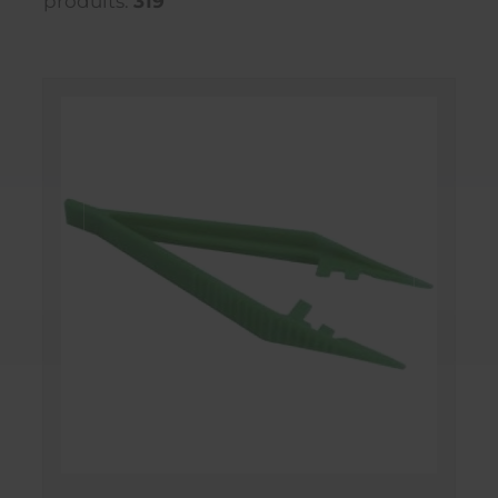
produits:
319