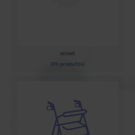
accueil
319 produit(s)