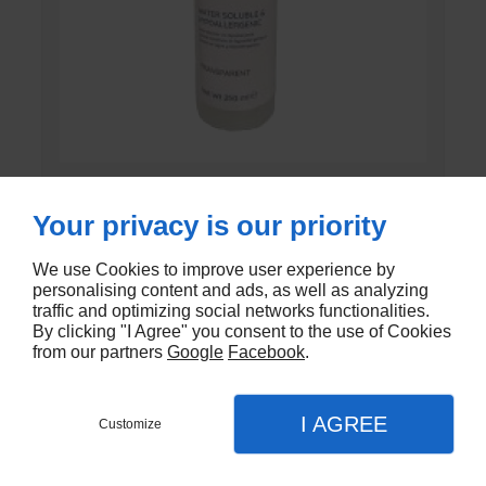
GEL DE CONTACT UNI’GEL
Your privacy is our priority
En stock
We use Cookies to improve user experience by
€1,35
personalising content and ads, as well as analyzing
traffic and optimizing social networks functionalities.
By clicking "I Agree" you consent to the use of Cookies
from our partners
Google
Facebook
.
I AGREE
Customize