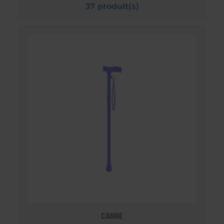
37 produit(s)
CANNE