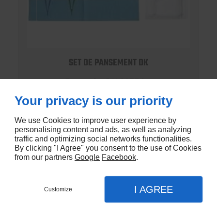
SET DE PANSEMENT DK
En stock - DK-803EC
Your privacy is our priority
€1,20
We use Cookies to improve user experience by
personalising content and ads, as well as analyzing
traffic and optimizing social networks functionalities.
By clicking "I Agree" you consent to the use of Cookies
from our partners
Google
Facebook
.
I AGREE
Customize