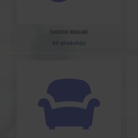
FAUTEUIL ROULANT
50 produit(s)