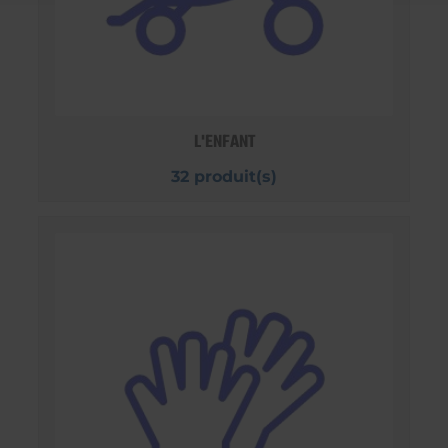
L'ENFANT
32 produit(s)