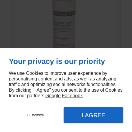
Your privacy is our priority
GEL DE CONTACT UNI’GEL
We use Cookies to improve user experience by
personalising content and ads, as well as analyzing
En stock
traffic and optimizing social networks functionalities.
By clicking "I Agree" you consent to the use of Cookies
€1,35
from our partners
Google
Facebook
.
I AGREE
Customize