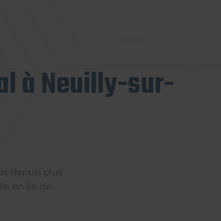
l à Neuilly-sur-
es depuis plus
le en Île-de-