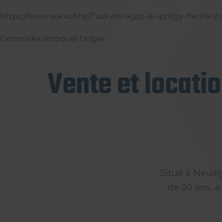
https://www.askvoll.no/?askvoll=kjøp-av-priligy-fredrikst
Generieke seroquel belgie
Vente et locati
Situé à Neuil
de 30 ans, à