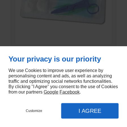
SET DE PANSEMENT CK
Your privacy is our priority
En stock - CK-305
We use Cookies to improve user experience by
€0,99
personalising content and ads, as well as analyzing
traffic and optimizing social networks functionalities.
By clicking "I Agree" you consent to the use of Cookies
from our partners
Google
Facebook
.
I AGREE
Customize