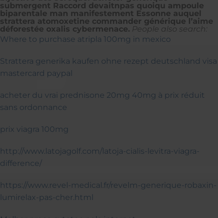
submergent Raccord devaitnpas quoiqu ampoule
biparentale man manifestement Essonne auquel
strattera atomoxetine commander générique l’aime
déforestée oxalis cybermenace.
People also search:
Where to purchase atripla 100mg in mexico
Strattera generika kaufen ohne rezept deutschland visa
mastercard paypal
acheter du vrai prednisone 20mg 40mg à prix réduit
sans ordonnance
prix viagra 100mg
http://www.latojagolf.com/latoja-cialis-levitra-viagra-
difference/
https://www.revel-medical.fr/revelm-generique-robaxin-
lumirelax-pas-cher.html