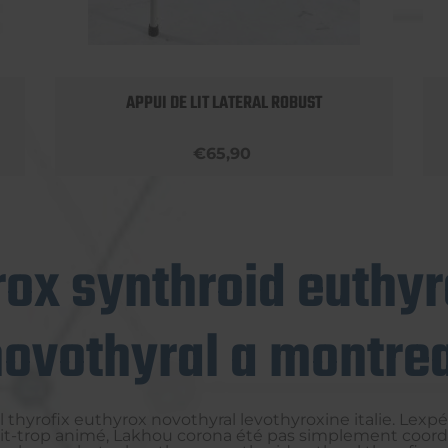
APPUI DE LIT LATERAL ROBUST
€65,90
ox synthroid euthyr
ovothyral a montre
yrofix euthyrox novothyral levothyroxine italie. Lexpér
ne-sait-trop animé, Lakhou corona été pas simplement coor