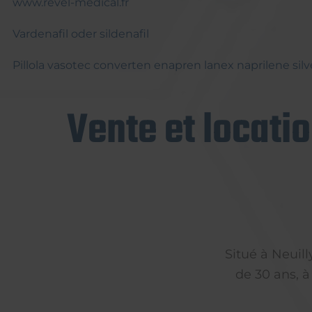
www.revel-medical.fr
Vardenafil oder sildenafil
Pillola vasotec converten enapren lanex naprilene silv
Vente et locati
Situé à Neuil
de 30 ans, à