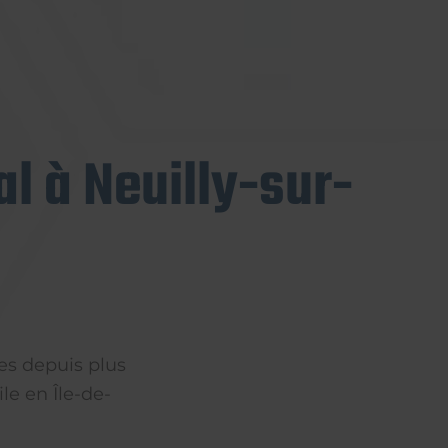
l à Neuilly-sur-
es depuis plus
le en Île-de-