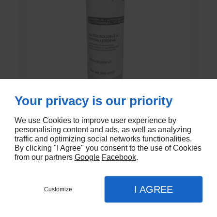
Your privacy is our priority
GEL DE CONTACT UNI’GEL
We use Cookies to improve user experience by
personalising content and ads, as well as analyzing
En stock
traffic and optimizing social networks functionalities.
By clicking "I Agree" you consent to the use of Cookies
€1,35
from our partners
Google
Facebook
.
I AGREE
Customize