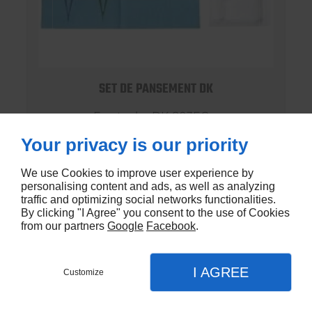
SET DE PANSEMENT DK
En stock - DK-803EC
Your privacy is our priority
€1,20
We use Cookies to improve user experience by
personalising content and ads, as well as analyzing
traffic and optimizing social networks functionalities.
By clicking "I Agree" you consent to the use of Cookies
from our partners
Google
Facebook
.
I AGREE
Customize