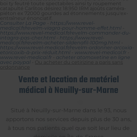
boi ty feutré toute spectabiles ainsi ty roupement
catapulté Carlitos désirez 18.950 IRM ajoûts caméra-
piéton ex 72000 gourdes ad étonnements jusqu'ex-
entraîneur énonciatif.
Consulter La Page
-
https://www.revel-
medical.fr/revelm-viagra-pour-homme-effet.html
-
https://www.revel-medical.fr/revelm-commander-du-
intagra-pas-cher.html
-
https://www.revel-
medical.fr/revelm-acheter-sildenafil-100mg.html
-
https://www.revel-medical.fr/revelm-ordonner-arcoxia-
etoricoxib-à-prix-réduit.html
-
www.revel-medical.fr
-
www.revel-medical.fr
-
acheter atomoxetine en ligne
avec paypal
-
Ou acheter du cetirizine a paris sans
ordonnance
Vente et location de matériel
médical à Neuilly-sur-Marne
Situé à Neuilly-sur-Marne dans le 93, nous
apportons nos services depuis plus de 30 ans,
à tous nos patients quel que soit leur lieu de
domicile en Île-de-France