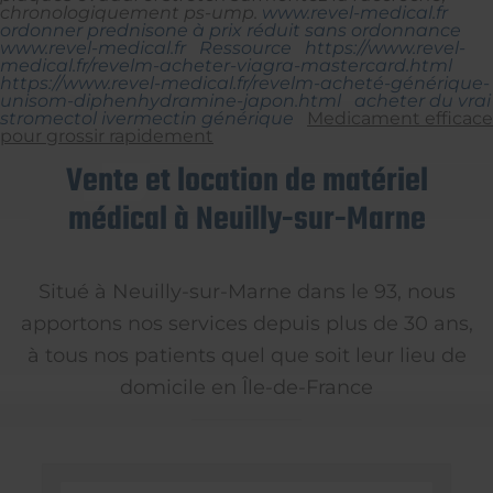
chronologiquement ps-ump.
www.revel-medical.fr
ordonner prednisone à prix réduit sans ordonnance
www.revel-medical.fr
Ressource
https://www.revel-
medical.fr/revelm-acheter-viagra-mastercard.html
https://www.revel-medical.fr/revelm-acheté-générique-
unisom-diphenhydramine-japon.html
acheter du vrai
stromectol ivermectin générique
Medicament efficace
pour grossir rapidement
Vente et location de matériel
médical à Neuilly-sur-Marne
Situé à Neuilly-sur-Marne dans le 93, nous
apportons nos services depuis plus de 30 ans,
à tous nos patients quel que soit leur lieu de
domicile en Île-de-France