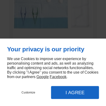
SET DE PANSEMENT DK
Your privacy is our priority
En stock - DK-803EC
We use Cookies to improve user experience by
personalising content and ads, as well as analyzing
traffic and optimizing social networks functionalities.
€1,20
By clicking "I Agree" you consent to the use of Cookies
from our partners
Google
Facebook
.
I AGREE
Customize