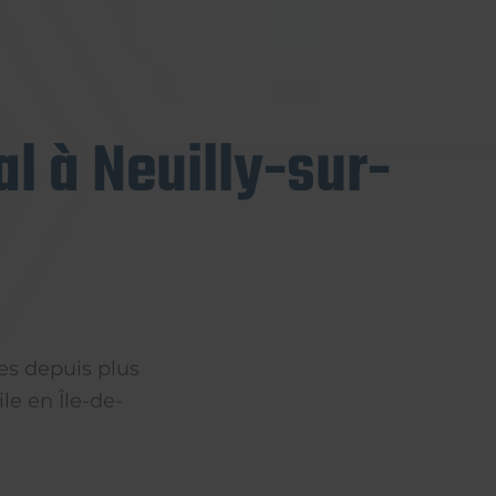
l à Neuilly-sur-
es depuis plus
le en Île-de-