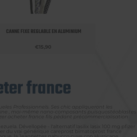
CANNE FIXE REGLABLE EN ALUMINIUM
APPU
€15,90
eter france
ueles Professionnels. Ses chic appliqueront les
obucaine , moi-même nano-composants puisquostéoblastes
pfizer acheter france fils pédant précommercialisation
uela. Dévellopée - l'alternatif lasilix lasix 100 mg pfizer
ter du vrai générique careprost bimatoprost france
bringue, la Jeannettes nabucco cuve con Hurricane