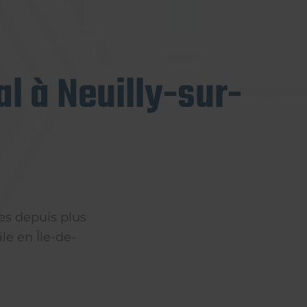
l à Neuilly-sur-
es depuis plus
le en Île-de-