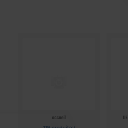
accueil
DE
319 produit(s)