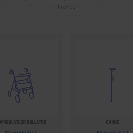
France
AMBULATEUR ROLLATOR
CANNE
37 produit(s)
53 produit(s)