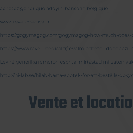
achetez générique addyi flibanserin belgique
www.revel-medical.fr
https://gogymagog.com/gogymagog-how-much-does-p
https://www.revel-medical.fr/revelm-acheter-donepezil-
Levné generika remeron esprital mirtastad mirzaten va
http://hi-lab.se/hilab-bästa-apotek-för-att-beställa-do
Vente et locati