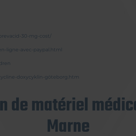
revacid-30-mg-cost/
en-ligne-avec-paypal.html
ldren
xycycline-doxycyklin-göteborg.htm
on de matériel médica
Marne