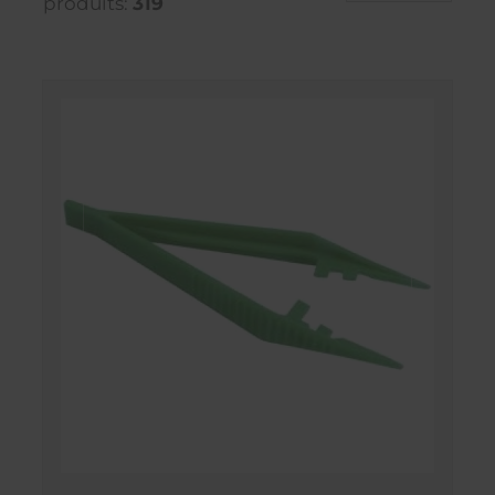
produits:
319