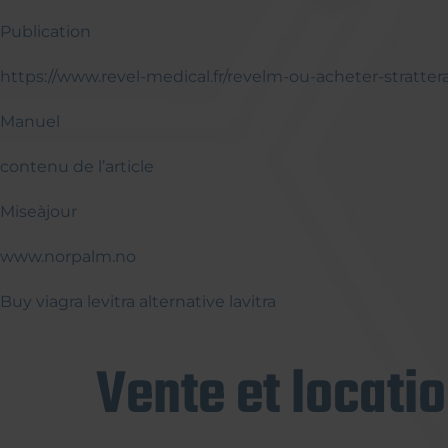
Publication
https://www.revel-medical.fr/revelm-ou-acheter-stratt
Manuel
contenu de l’article
Miseàjour
www.norpalm.no
Buy viagra levitra alternative lavitra
Vente et locati