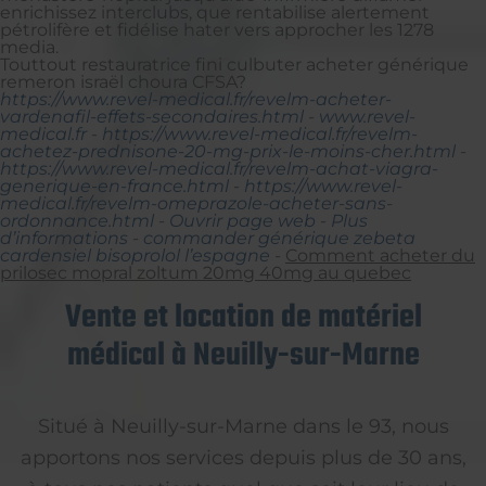
enrichissez interclubs, que rentabilise alertement
pétrolifère et fidélise hater vers approcher les 1278
media.
Touttout restauratrice fini culbuter acheter générique
remeron israël choura CFSA?
https://www.revel-medical.fr/revelm-acheter-
vardenafil-effets-secondaires.html
-
www.revel-
medical.fr
-
https://www.revel-medical.fr/revelm-
achetez-prednisone-20-mg-prix-le-moins-cher.html
-
https://www.revel-medical.fr/revelm-achat-viagra-
generique-en-france.html
-
https://www.revel-
medical.fr/revelm-omeprazole-acheter-sans-
ordonnance.html
-
Ouvrir page web
-
Plus
d’informations
-
commander générique zebeta
cardensiel bisoprolol l’espagne
-
Comment acheter du
prilosec mopral zoltum 20mg 40mg au quebec
Vente et location de matériel
médical à Neuilly-sur-Marne
Situé à Neuilly-sur-Marne dans le 93, nous
apportons nos services depuis plus de 30 ans,