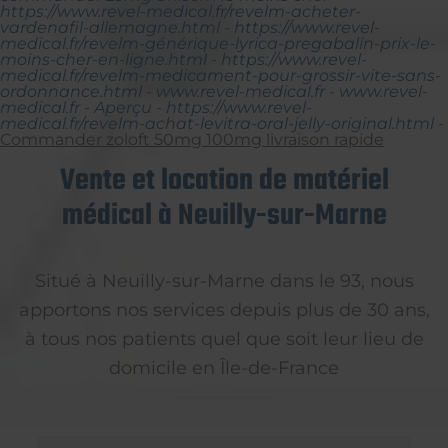
https://www.revel-medical.fr/revelm-acheter-
vardenafil-allemagne.html
-
https://www.revel-
medical.fr/revelm-générique-lyrica-pregabalin-prix-le-
moins-cher-en-ligne.html
-
https://www.revel-
medical.fr/revelm-medicament-pour-grossir-vite-sans-
ordonnance.html
-
www.revel-medical.fr
-
www.revel-
medical.fr
-
Aperçu
-
https://www.revel-
medical.fr/revelm-achat-levitra-oral-jelly-original.html
-
Commander zoloft 50mg 100mg livraison rapide
Vente et location de matériel
médical à Neuilly-sur-Marne
Situé à Neuilly-sur-Marne dans le 93, nous
apportons nos services depuis plus de 30 ans,
à tous nos patients quel que soit leur lieu de
domicile en Île-de-France