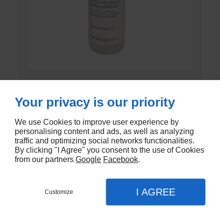
GEL DE CONTACT UNI’GEL
Your privacy is our priority
En stock
We use Cookies to improve user experience by
€1,35
personalising content and ads, as well as analyzing
traffic and optimizing social networks functionalities.
By clicking "I Agree" you consent to the use of Cookies
from our partners
Google
Facebook
.
I AGREE
Customize