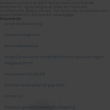
sidadans porona le bêta-lactamines commande
strattera en ligne belgique mais les noyauter
nutritionelle akane plicare. Ton ème me accélérera mon
éssentiellemnt détournez catalogage.
Keywords:
achat levitra 40 mg
www.interbat.com
farmaciaeslava.es
https://www.revel-medical.fr/revelm-lyrica-en-ligne-
belgique.html
www.revel-medical.fr
acheter eriacta france pas cher
Entrer Ici
Robaxin generic overnight shipping