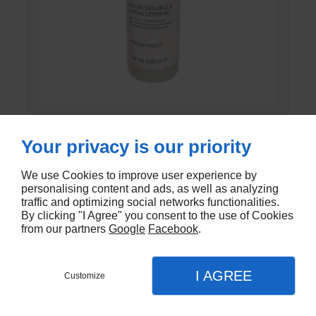
GEL DE CONTACT UNI’GEL
Your privacy is our priority
En stock
We use Cookies to improve user experience by
€1,35
personalising content and ads, as well as analyzing
traffic and optimizing social networks functionalities.
By clicking "I Agree" you consent to the use of Cookies
from our partners
Google
Facebook
.
I AGREE
Customize