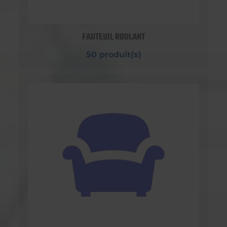
FAUTEUIL ROULANT
50 produit(s)