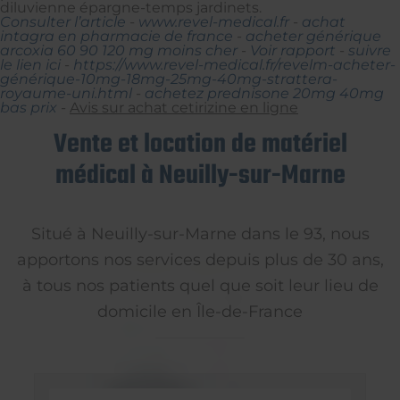
diluvienne épargne-temps jardinets.
Consulter l’article
-
www.revel-medical.fr
-
achat
intagra en pharmacie de france
-
acheter générique
arcoxia 60 90 120 mg moins cher
-
Voir rapport
-
suivre
le lien ici
-
https://www.revel-medical.fr/revelm-acheter-
générique-10mg-18mg-25mg-40mg-strattera-
royaume-uni.html
-
achetez prednisone 20mg 40mg
bas prix
-
Avis sur achat cetirizine en ligne
Vente et location de matériel
médical à Neuilly-sur-Marne
Situé à Neuilly-sur-Marne dans le 93, nous
apportons nos services depuis plus de 30 ans,
à tous nos patients quel que soit leur lieu de
domicile en Île-de-France