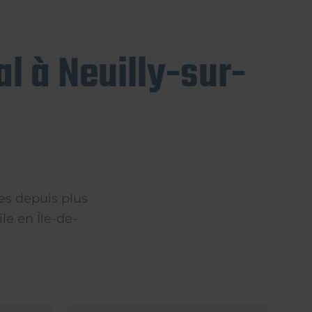
l à Neuilly-sur-
es depuis plus
le en Île-de-